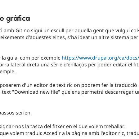
ie gràfica
ó amb Git no sigui un escull per aquella gent que vulgui col·
oneixements d'aquestes eines, s'ha ideat un altre sistema per 
e la guia, com per exemple
https://www.drupal.org/ca/docs
ra lateral dreta una sèrie d'enllaços per poder editar el fit
xemple.
osarem d'un editor de text ric on podrem fer la traducció de 
l text "Download new file" que ens permetrà descarregar un 
 passos serien:
signar-nos la tasca del fitxer en el que volem treballar.
 que volem traduir. Accedir a la pàgina amb l'editor ric, tradu