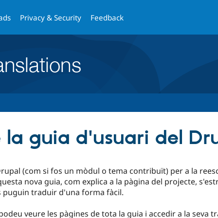
Skip
Skip
to
to
ads
Privacy & Security
Feedback
main
search
content
 la guia d'usuari del Dr
rupal (com si fos un mòdul o tema contribuït) per a la reescr
uesta nova guia, com explica a la pàgina del projecte, s'es
 puguin traduir d'una forma fàcil.
podeu veure les pàgines de tota la guia i accedir a la seva t