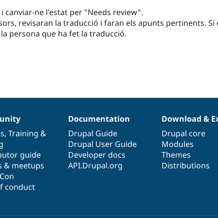
e i canviar-ne l'estat per "Needs review".
sors, revisaran la traducció i faran els apunts pertinents. Si 
 la persona que ha fet la traducció.
nity
Documentation
Download & E
es
,
Training
&
Drupal Guide
Drupal core
g
Drupal User Guide
Modules
butor guide
Developer docs
Themes
s & meetups
API.Drupal.org
Distributions
lCon
f conduct