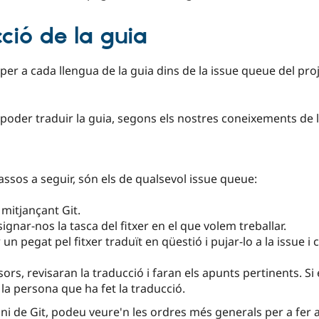
ció de la guia
per a cada llengua de la guia dins de la issue queue del pr
 poder traduir la guia, segons els nostres coneixements de
passos a seguir, són els de qualsevol issue queue:
mitjançant Git.
signar-nos la tasca del fitxer en el que volem treballar.
n pegat pel fitxer traduït en qüestió i pujar-lo a la issue i 
sors, revisaran la traducció i faran els apunts pertinents. Si 
 la persona que ha fet la traducció.
i de Git, podeu veure'n les ordres més generals per a fer 