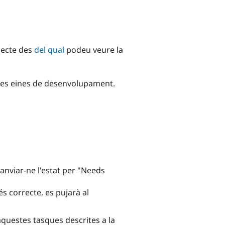
ojecte des
del qual
podeu veure la
 les eines de desenvolupament.
canviar-ne l'estat per "Needs
és correcte, es pujarà al
aquestes tasques descrites a la