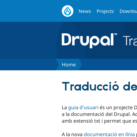
News
Projects
Downlo
Home
Traducció de
La
guia d'usuari
és un projecte D
a la documentació del Drupal. Aq
amb extensió txt i permet que es
A la nova
documentació en línia