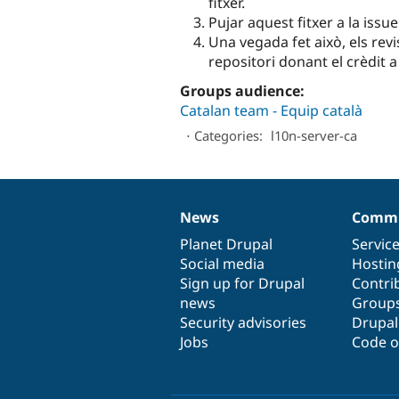
fitxer.
Pujar aquest fitxer a la issu
Una vegada fet això, els revi
repositori donant el crèdit a
Groups audience:
Catalan team - Equip català
⋅
Categories:
l10n-server-ca
News
Commu
News
Our
Documentation
Drupal
Governance
items
Planet Drupal
community
code
of
Servic
Social media
base
community
Hostin
Sign up for Drupal
Contri
news
Group
Security advisories
Drupa
Jobs
Code o