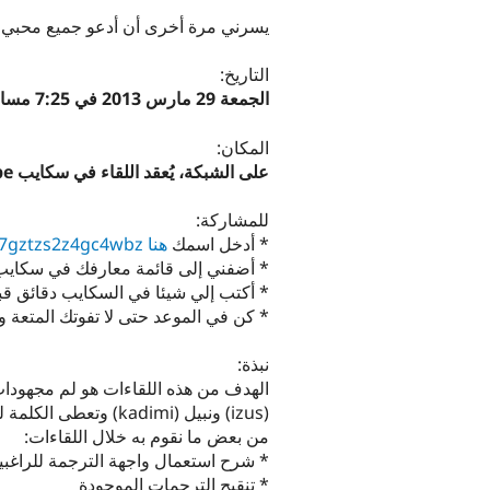
يسرني مرة أخرى أن أدعو جميع محبي الل
التاريخ:
الجمعة 29 مارس 2013 في 7:25 مساء بالتوقيت العالمي 10:25 مساء بتوقيت مكة المكرمة.
المكان:
على الشبكة، يُعقد اللقاء في سكايب Skype
للمشاركة:
* أدخل اسمك
هنا http://www.doodle.com/27gztzs2z4gc4wbz
* أضفني إلى قائمة معارفك في سكايب : bil_kadimi
* أكتب إلي شيئا في السكايب دقائق قبل
* كن في الموعد حتى لا تفوتك المتعة وا
نبذة:
الهدف من هذه اللقاءات هو لم مجهودا
(izus) ونبيل (kadimi) وتعطى الكلمة لكل المشاركين.
من بعض ما نقوم به خلال اللقاءات:
* شرح استعمال واجهة الترجمة للراغب
* تنقيح الترجمات الموجودة