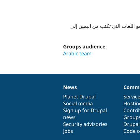
 اللغات التي تكتب من اليمين إلى
Groups audience:
Arabic team
News
Commu
News
Our
Documentation
Drupal
Governance
items
Planet Drupal
community
code
of
Servic
Social media
base
community
Hostin
Sign up for Drupal
Contri
news
Group
Security advisories
Drupa
Jobs
Code o