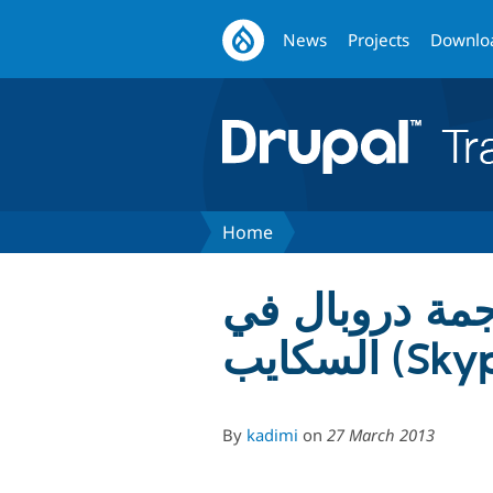
News
Projects
Downlo
Home
جمة دروبال في
يب (Skype)
By
kadimi
on
27 March 2013