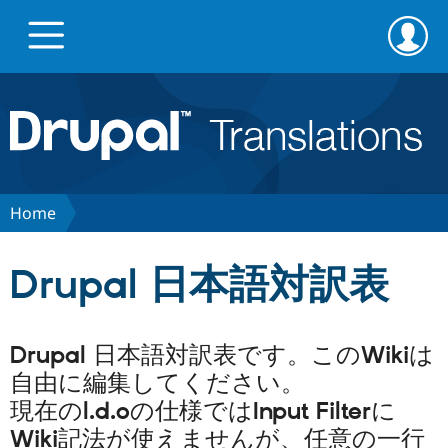
Skip
Skip
to
to
main
search
content
Go to Drupal.org
News
Home
Projects
Drupal 日本語対訳表
Downloads
Drupal 日本語対訳表です。このWikiは
Privacy & Security
自由に編集してください。
現在のl.d.oの仕様ではInput Filterに
Wiki記法が使えませんが、任意の一行
Feedback