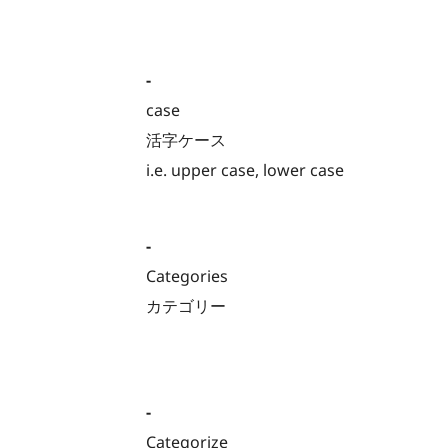
-
case
活字ケース
i.e. upper case, lower case
-
Categories
カテゴリー
-
Categorize