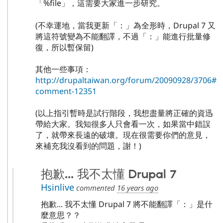
「%file」，這需要大家進一步研究。
(不幸運地，當我更新「：」為全形時，Drupal 7 又
將這符號變為不能翻譯，不過「：」能進行批量修
復，所以暫保留)
其他一些事項：
http://drupaltaiwan.org/forum/20090928/3706#
comment-12351
(以上指引暫時是試行階段，我想盡量將正確的資迅
帶給大家。我知很多人只會看一次，如果當中錯誤
了，就帶來長遠的破壞。現在很需要你們的意見，
來補充我沒看到的問題，謝！)
抱歉... 我不太懂 Drupal 7
Hsinlive
commented
16 years ago
抱歉... 我不太懂 Drupal 7 將不能翻譯「：」是什
麼意思？？