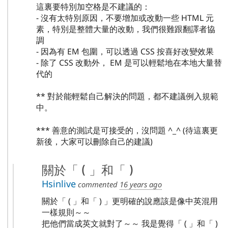
這裏要特別加空格是不建議的：
- 沒有太特別原因，不要增加或改動一些 HTML 元
素，特別是整體大量的改動，我們很難跟翻譯者協
調
- 因為有 EM 包圍，可以透過 CSS 按喜好改變效果
- 除了 CSS 改動外， EM 是可以輕鬆地在本地大量替
代的
** 對於能輕鬆自己解決的問題，都不建議例入規範
中。
*** 善意的測試是可接受的，沒問題 ^_^ (待這裏更
新後，大家可以刪除自己的建議)
關於「 ( 」和「 )
Hsinlive
commented
16 years ago
關於「 ( 」和「 ) 」更明確的說應該是像中英混用
一樣規則～～
把他們當成英文就對了～～ 我是覺得「 ( 」和「 )