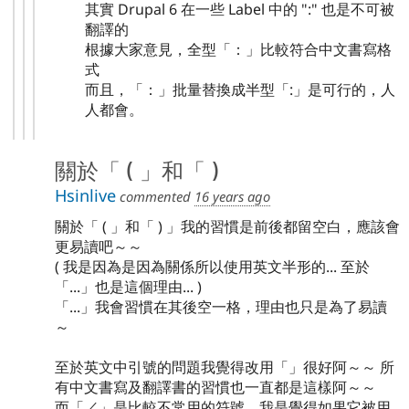
其實 Drupal 6 在一些 Label 中的 ":" 也是不可被
翻譯的
根據大家意見，全型「：」比較符合中文書寫格
式
而且，「：」批量替換成半型「:」是可行的，人
人都會。
關於「 ( 」和「 )
Hsinlive
commented
16 years ago
關於「 ( 」和「 ) 」我的習慣是前後都留空白，應該會
更易讀吧～～
( 我是因為是因為關係所以使用英文半形的... 至於
「...」也是這個理由... )
「...」我會習慣在其後空一格，理由也只是為了易讀
～
至於英文中引號的問題我覺得改用「」很好阿～～ 所
有中文書寫及翻譯書的習慣也一直都是這樣阿～～
而「／」是比較不常用的符號，我是覺得如果它被用