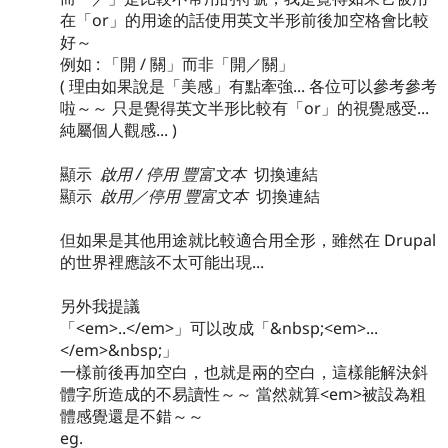
在「or」的用途的話使用英文半形前後加空格會比較
好～
例如 : 「開 / 關」而非「開／關」
( 理由如果說是「美感」有點牽強... 各位可以參考參考
啦～～ 只是覺得英文半形比較有「or」的視覺感受...
純屬個人觀感... )
顯示
啟用 / 停用 豐富文本
切換連結
顯示
啟用／停用 豐富文本
切換連結
但如果是其他用途就比較適合用全形，雖然在 Drupal
的世界裡應該不太可能出現...
另外我提議
「<em>..</em>」可以改成「&nbsp;<em>...
</em>&nbsp;」
一樣前後再加空白，也就是兩的空白，這樣能解決斜
體字所造成的不易讀性～～ 當然就算<em>被設為粗
體感覺還是不錯～～
eg.