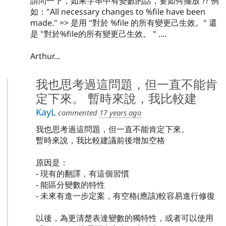
請問一下，如果字串中有變數的話，要如何擺放 ?? 例
如："All necessary changes to %file have been
made." => 是用 "對於 %file 的所有變更己生效。" 還
是 "對於%file的所有變更己生效。 " ....
Arthur...
我也思考過這問題，但一直不能肯
定下來。 暫時來說，我比較建
KayL
commented
17 years ago
我也思考過這問題，但一直不能肯定下來。
暫時來說，我比較建議前後增加空格
原因是：
- 現有的翻譯，有這個習慣
- 能區分變數的特性
- 未來有進一步定案，有空格(應該)較容易進行修復
以後，為更清楚表達變數的獨特性，或者可以使用