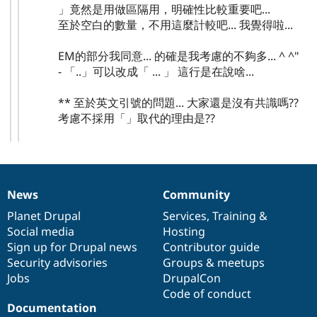
」竟然是用做區隔用，明確性比較重要吧...
至於空白的數量，不用這麼計較吧... 我覺得啦...
EM的部分我同意... 的確是我考慮的不夠多... ^ ^"
- 「..」可以改成「 ... 」 這行是在說啥...
** 至於英文引號的問題... 大家還是沒有共識嗎??
考慮不採用「」取代的理由是??
News
Community
News
Our
Documentation
Drupal
Governance
items
Planet Drupal
community
code
of
Services
,
Training
&
Social media
base
community
Hosting
Sign up for Drupal news
Contributor guide
Security advisories
Groups & meetups
Jobs
DrupalCon
Code of conduct
Documentation