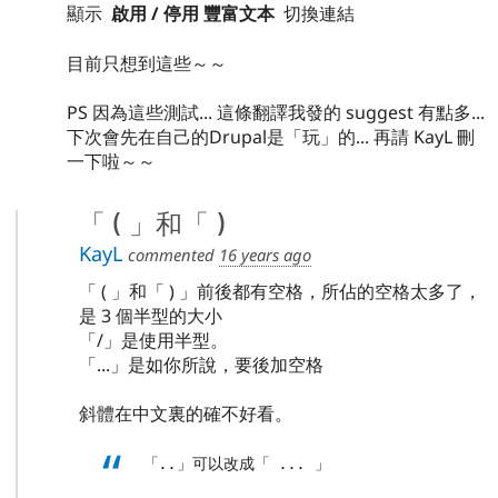
顯示
啟用 / 停用 豐富文本
切換連結
目前只想到這些～～
PS 因為這些測試... 這條翻譯我發的 suggest 有點多...
下次會先在自己的Drupal是「玩」的... 再請 KayL 刪
一下啦～～
「 ( 」和「 )
KayL
commented
16 years ago
「 ( 」和「 ) 」前後都有空格，所佔的空格太多了，
是 3 個半型的大小
「/」是使用半型。
「...」是如你所說，要後加空格
斜體在中文裏的確不好看。
 「
..
」可以改成「 
...
 」