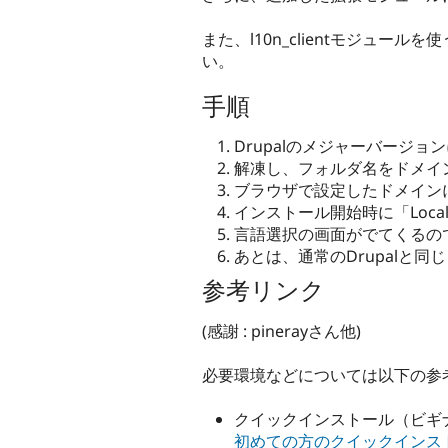
また、l10n_clientモジュー
い。
手順
Drupalのメジャーバージョンに
解凍し、フォルダ名をドメイ
ブラウザで設定したドメイン
インストール開始時に「Localize
言語選択の画面がでてくるので、「Ja
あとは、通常のDrupalと
参考リンク
(感謝 : pinerayさん他)
必要環境などについては以下の参
クイックインストール（ビギ
初めての方のクイックインストール。Dru