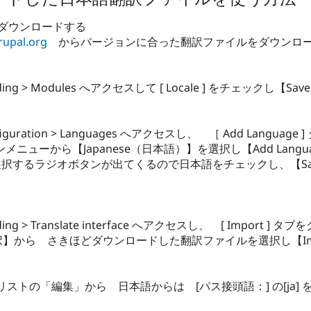
ルをダウンロードする
rupal.org
からバージョンに合った翻訳ファイルをダウンロ
building > Modules へアクセスして [ Locale ] をチェックし【Sa
configuration > Languages へアクセスし、 ［ Add Langua
ウンメニューから【Japanese（日本語）】を選択し【Add Lan
択するラジオボタンが出てくるので日本語をチェックし、【Save Co
uilding > Translate interface へアクセスし、 [ Import ] 
イルを選択】から さきほどダウンロードした翻訳ファイルを選択し【I
トの「編集」から 日本語からは [パス接頭語：] の[ja] を