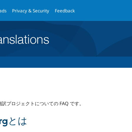
Skip
Skip
to
to
ads
Privacy & Security
Feedback
main
search
content
当翻訳プロジェクトについての FAQ です。
.orgとは