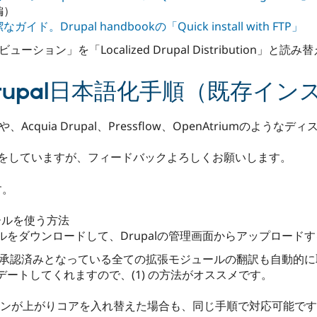
編）
Drupal handbookの「Quick install with FTP」
ーション」を「Localized Drupal Distribution」と
け] Drupal日本語化手順（既存
、Acquia Drupal、Pressflow、OpenAtriumのよ
動作の確認をしていますが、フィードバックよろしくお願いします。
す。
モジュールを使う方法
イルをダウンロードして、Drupalの管理画面からアップロード
d.oで承認済みとなっている全ての拡張モジュールの翻訳も自動的
ートしてくれますので、(1) の方法がオススメです。
ジョンが上がりコアを入れ替えた場合も、同じ手順で対応可能で