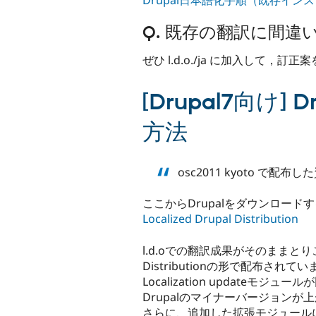
Q. 既存の翻訳に間
ぜひ l.d.o./ja に加入して，訂正
[Drupal7向
方法
osc2011 kyoto
ここからDrupalをダウンロー
Localized Drupal Distribution
l.d.oでの翻訳成果がそのままと
Distributionの形で配布
Localization updat
Drupalのマイナーバージョンが
さらに、追加した拡張モジュール