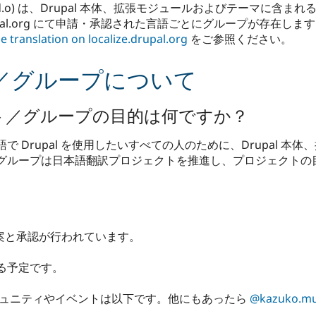
g (略称：l.d.o) は、Drupal 本体、拡張モジュールおよびテー
al.org にて申請・承認された言語ごとにグループが存在しま
e translation on localize.drupal.org
をご参照ください。
／グループについて
クト／グループの目的は何ですか？
 Drupal を使用したいすべての人のために、Drupal 本
グループは日本語翻訳プロジェクトを推進し、プロジェクトの
？
提案と承認が行われています。
める予定です。
コミュニティやイベントは以下です。他にもあったら
@kazuko.mu