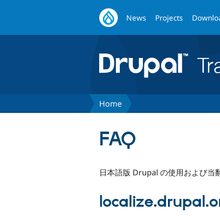
News
Projects
Downlo
Home
FAQ
日本語版 Drupal の使用および
localize.drupal