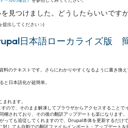
違いを見つけました。どうしたらいいです
案を提出してください :-)
け] Drupal日本語ローカライズ
 で配布した資料のテキストです。さらにわかりやすくなるように書き
ドすると日本語化が超簡単。
りこまれます。
されていますので、そのまま解凍してブラウザからアクセスすること
eモジュールが同梱されており、その後の翻訳アップデートも楽になります。
上がっても追従してくれますので、Drupal本体を更新するだけ
に対しても自動での翻訳ファイルインポート・アップデートを