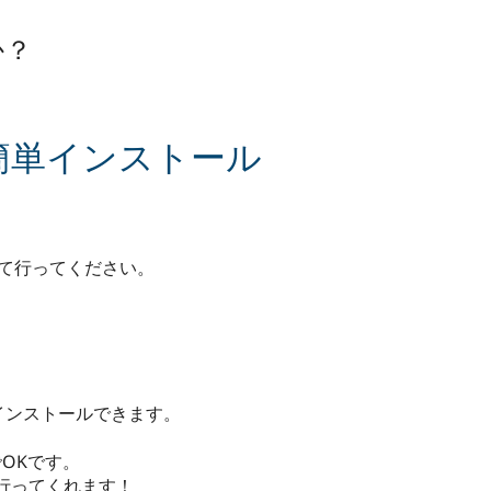
か？
版 簡単インストール
換えて行ってください。
でインストールできます。
でOKです。
行ってくれます！