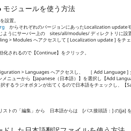
 update モジュールを使う方法
ュールを設置。
org
からそれぞれのバージョンにあったLocalization upda
サーバー上の sites/all/modules/ ディレクトリに設
ilding > Modules へアクセスして [ Localization update ] 
も有効化されるので【Continue】をクリック。
configuration > Languages へアクセスし、 ［ Add Langua
ウンメニューから【Japanese（日本語）】を選択し【Add Lan
択するラジオボタンが出てくるので日本語をチェックし、【Save Co
トの「編集」から 日本語からは [パス接頭語：] の[ja] を
ウンロードした日本語翻訳ファイルを使う方法